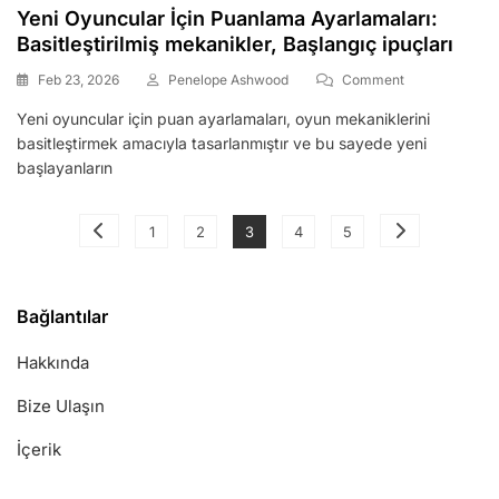
Yeni Oyuncular İçin Puanlama Ayarlamaları:
Basitleştirilmiş mekanikler, Başlangıç ipuçları
On
Feb 23, 2026
Penelope Ashwood
Comment
Yeni
Yeni oyuncular için puan ayarlamaları, oyun mekaniklerini
Oyuncular
basitleştirmek amacıyla tasarlanmıştır ve bu sayede yeni
İçin
Puanlama
başlayanların
Ayarlamaları:
Basitleştirilmiş
Posts
Mekanikler,
Page
Page
Page
Page
Page
1
2
3
4
5
Başlangıç
pagination
Ipuçları
Bağlantılar
Hakkında
Bize Ulaşın
İçerik