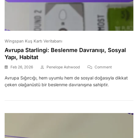
Wingspan Kuş Kartı Veritabanı
Avrupa Starlingi: Beslenme Davranışı, Sosyal
Yapı, Habitat
On
Feb 26, 2026
Penelope Ashwood
Comment
Avrupa
Avrupa Sığırcığı, hem uyumlu hem de sosyal doğasıyla dikkat
Starlingi:
çeken olağanüstü bir beslenme davranışına sahiptir.
Beslenme
Davranışı,
Sosyal
Yapı,
Habitat