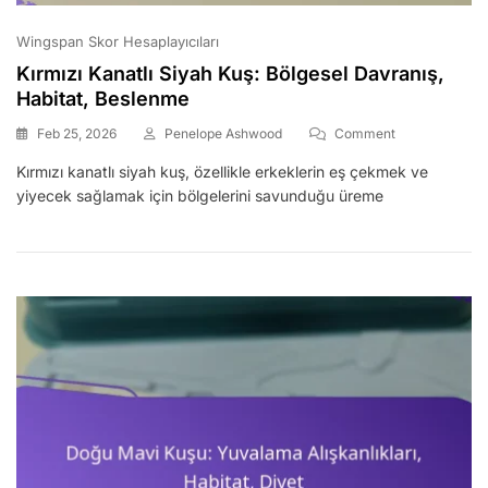
Wingspan Skor Hesaplayıcıları
Kırmızı Kanatlı Siyah Kuş: Bölgesel Davranış,
Habitat, Beslenme
On
Feb 25, 2026
Penelope Ashwood
Comment
Kırmızı
Kırmızı kanatlı siyah kuş, özellikle erkeklerin eş çekmek ve
Kanatlı
yiyecek sağlamak için bölgelerini savunduğu üreme
Siyah
Kuş:
Bölgesel
Davranış,
Habitat,
Beslenme