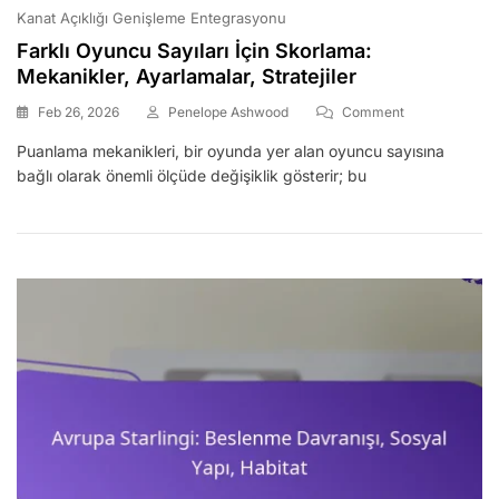
Kanat Açıklığı Genişleme Entegrasyonu
Farklı Oyuncu Sayıları İçin Skorlama:
Mekanikler, Ayarlamalar, Stratejiler
On
Feb 26, 2026
Penelope Ashwood
Comment
Farklı
Puanlama mekanikleri, bir oyunda yer alan oyuncu sayısına
Oyuncu
bağlı olarak önemli ölçüde değişiklik gösterir; bu
Sayıları
İçin
Skorlama:
Mekanikler,
Ayarlamalar,
Stratejiler