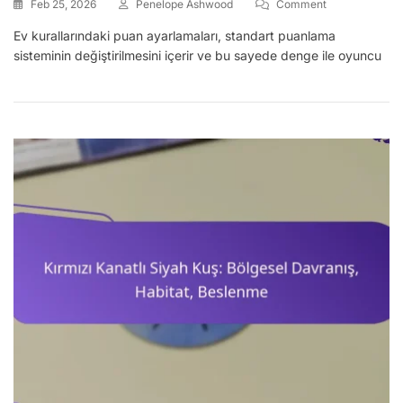
On
Feb 25, 2026
Penelope Ashwood
Comment
Ev
Ev kurallarındaki puan ayarlamaları, standart puanlama
Kuralları
sisteminin değiştirilmesini içerir ve bu sayede denge ile oyuncu
İçin
Puan
Ayarlamaları:
Oyun
Dengesini
Sağlama,
Oyuncu
Tercihleri