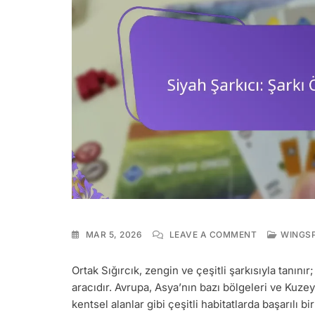
ON
MAR 5, 2026
LEAVE A COMMENT
WINGSP
SIYAH
ŞARKICI:
Ortak Sığırcık, zengin ve çeşitli şarkısıyla tanınır;
ŞARKI
aracıdır. Avrupa, Asya’nın bazı bölgeleri ve Kuze
ÖZELLIKLERI,
HABITAT,
kentsel alanlar gibi çeşitli habitatlarda başarılı 
ÜREME