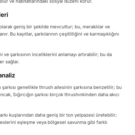
 olur ve habitatlarındaki sosyal düzeni korur.
eri
 olarak geniş bir şekilde mevcuttur; bu, meraklılar ve
ır. Bu kayıtlar, şarkılarının çeşitliliğini ve karmaşıklığını
ve şarkısının inceliklerini anlamayı artırabilir; bu da
r sağlar.
analiz
n şarkısı genellikle thrush ailesinin şarkısına benzetilir; bu
 Ancak, Sığırcığın şarkısı birçok thrushınkinden daha akıcı
şarkı kuşlarından daha geniş bir ton yelpazesi üretebilir;
, seslerini eşleşme veya bölgesel savunma gibi farklı