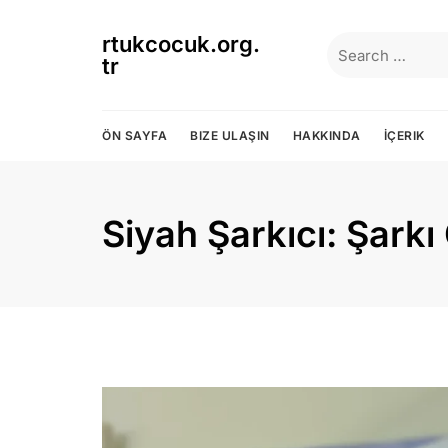
Skip
to
rtukcocuk.org.
Search
content
tr
for:
ÖN SAYFA
BIZE ULAŞIN
HAKKINDA
İÇERIK
Siyah Şarkıcı: Şarkı 