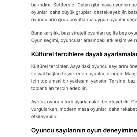
barındırır. Settlers of Catan gibi masa oyunları gen
oyunları daha büyük grupları destekleyebilir, baz
oyuncuların grup boyutlarına uygun oyunlar seçm
Buna karşılık, bazı strateji oyunları üç ila beş oyun
Oyun seçimi, oyuncular arasındaki etkileşim ve re
Kültürel tercihlere dayalı ayarlamala
Kültürel tercihler, Asya’daki oyuncu sayılarını ö
sosyal bağları teşvik eden oyunlar, örneğin Mahj
için toplumsal bir yaklaşımı yansıtır. Tersine, baz
toplantıları tercih edebilir.
Ayrıca, oyunun türü ayarlamaları belirleyebilir. G
vurgularken, modern masa oyunları daha rekabetçi
etkileyebilir.
Oyuncu sayılarının oyun deneyimine 