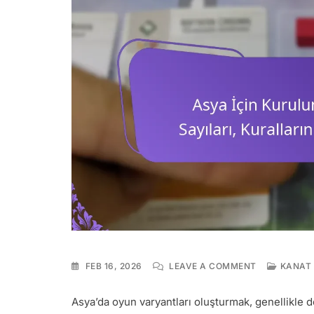
ON
FEB 16, 2026
LEAVE A COMMENT
KANAT 
ASYA
İÇIN
Asya’da oyun varyantları oluşturmak, genellikle d
KURULUM