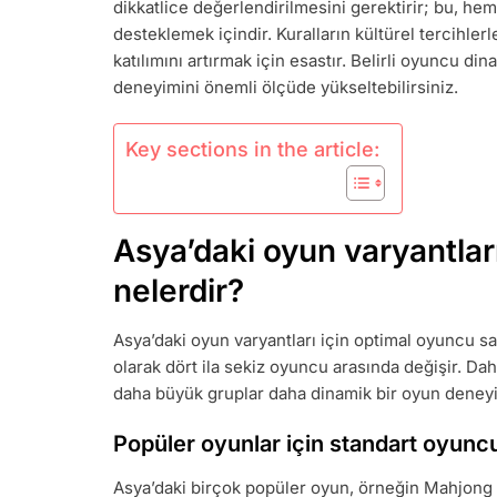
dikkatlice değerlendirilmesini gerektirir; bu, h
VARYANTLAR
OYUNCU
desteklemek içindir. Kuralların kültürel tercihler
SAYILARI,
katılımını artırmak için esastır. Belirli oyuncu din
KURALLARIN
deneyimini önemli ölçüde yükseltebilirsiniz.
AYARLANMAS
STRATEJILE
Key sections in the article:
Asya’daki oyun varyantları
nelerdir?
Asya’daki oyun varyantları için optimal oyuncu say
olarak dört ila sekiz oyuncu arasında değişir. Dah
daha büyük gruplar daha dinamik bir oyun deneyim
Popüler oyunlar için standart oyuncu
Asya’daki birçok popüler oyun, örneğin Mahjong v