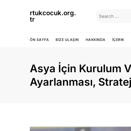
Skip
to
rtukcocuk.org.
Search
content
tr
for:
ÖN SAYFA
BIZE ULAŞIN
HAKKINDA
İÇERIK
Asya İçin Kurulum Va
Ayarlanması, Stratej