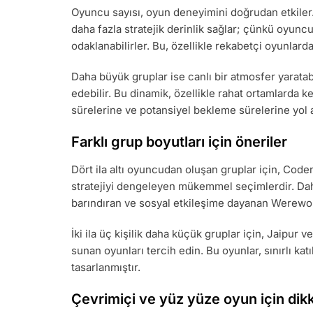
Oyuncu sayısı, oyun deneyimini doğrudan etkiler.
daha fazla stratejik derinlik sağlar; çünkü oyun
odaklanabilirler. Bu, özellikle rekabetçi oyunlarda
Daha büyük gruplar ise canlı bir atmosfer yaratabi
edebilir. Bu dinamik, özellikle rahat ortamlarda ke
sürelerine ve potansiyel bekleme sürelerine yol a
Farklı grup boyutları için öneriler
Dört ila altı oyuncudan oluşan gruplar için, Code
stratejiyi dengeleyen mükemmel seçimlerdir. Da
barındıran ve sosyal etkileşime dayanan Werewolf
İki ila üç kişilik daha küçük gruplar için, Jaipur
sunan oyunları tercih edin. Bu oyunlar, sınırlı katı
tasarlanmıştır.
Çevrimiçi ve yüz yüze oyun için dik